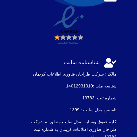

شناسنامه سایت
مالک : شرکت طراحان فناوری اطلاعات كريمان
شناسه ملی :14012931310
شماره ثبت :19783
تاسیس مدل سایت : 1399
کلیه حقوق وبسایت مدل سایت متعلق به شرکت
طراحان فناوری اطلاعات کریمان به شماره ثبت
19783 می باشد .