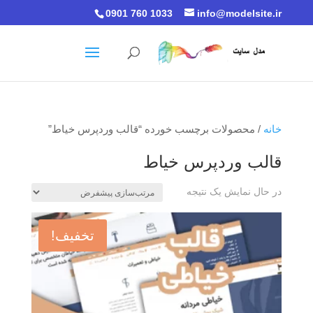
0901 760 1033
info@modelsite.ir
خانه
/ محصولات برچسب خورده “قالب وردپرس خیاط”
قالب وردپرس خیاط
در حال نمایش یک نتیجه
تخفیف!