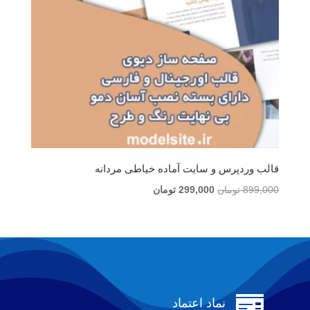
قالب وردپرس و سایت آماده خیاطی مردانه
قیمت
قیمت
899,000
تومان
299,000
تومان
اصلی
فعلی
899,000 تومان
299,000 تومان
بود.
است.

نماد اعتماد