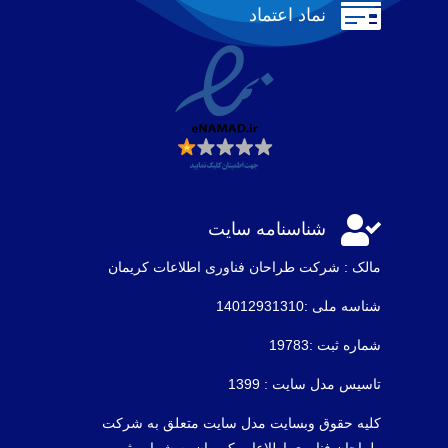

نماد اعتماد

شناسنامه سایت
مالک : شرکت طراحان فناوری اطلاعات كريمان
شناسه ملی :14012931310
شماره ثبت :19783
تاسیس مدل سایت : 1399
کلیه حقوق وبسایت مدل سایت متعلق به شرکت
طراحان فناوری اطلاعات کریمان به شماره ثبت