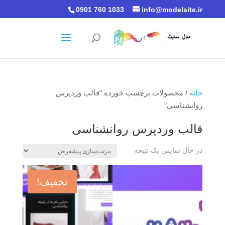
0901 760 1033
info@modelsite.ir
خانه
/ محصولات برچسب خورده “قالب وردپرس
روانشناسی”
قالب وردپرس روانشناسی
در حال نمایش یک نتیجه
تخفیف!