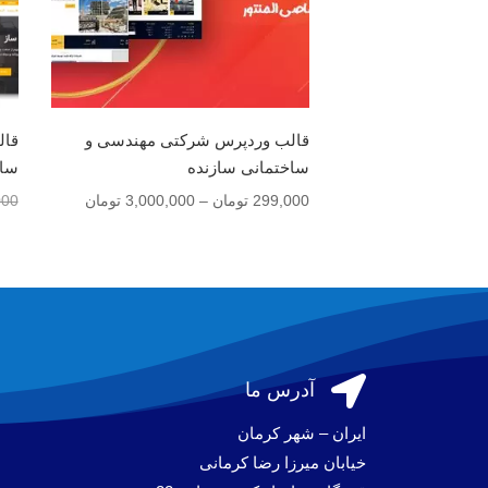
قالب وردپرس شرکتی مهندسی و
قال
ساختمانی سازنده
ساخ
محدوده
299,000
تومان
–
3,000,000
تومان
000
قیمت:
299,000 تو
تا
3,000,000 تومان

آدرس ما
ایران – شهر کرمان
خیابان میرزا رضا کرمانی