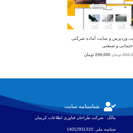
ب وردپرس و سایت آماده شرکتی
تمانی و صنعتی
قیمت
قیمت
899,
تومان
299,000
تومان
اصلی
فعلی
مان
899,000 تومان
299,000 تومان
بود.
است.

شناسنامه سایت
مالک : شرکت طراحان فناوری اطلاعات كريمان
شناسه ملی :14012931310