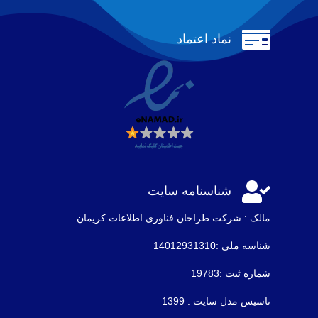

نماد اعتماد

شناسنامه سایت
مالک : شرکت طراحان فناوری اطلاعات كريمان
شناسه ملی :14012931310
شماره ثبت :19783
تاسیس مدل سایت : 1399