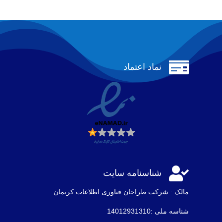
899,000 تومان
299,000 تومان
بود.
است.

نماد اعتماد

شناسنامه سایت
مالک : شرکت طراحان فناوری اطلاعات كريمان
شناسه ملی :14012931310