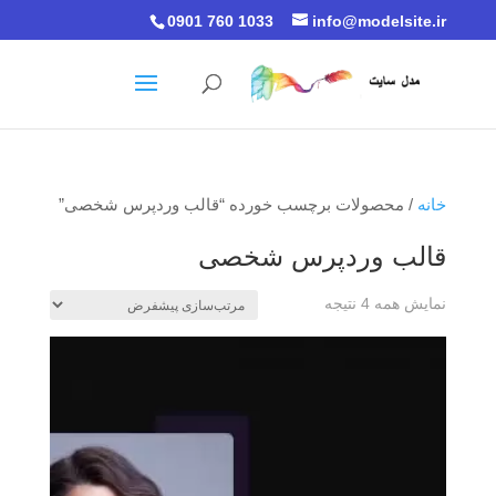
0901 760 1033
info@modelsite.ir
خانه
/ محصولات برچسب خورده “قالب وردپرس شخصی”
قالب وردپرس شخصی
نمایش همه 4 نتیجه