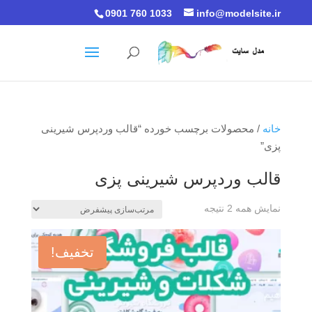
0901 760 1033
info@modelsite.ir
خانه
/ محصولات برچسب خورده “قالب وردپرس شیرینی
پزی”
قالب وردپرس شیرینی پزی
نمایش همه 2 نتیجه
تخفیف!