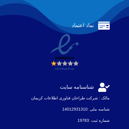

نماد اعتماد

شناسنامه سایت
مالک : شرکت طراحان فناوری اطلاعات كريمان
شناسه ملی :14012931310
شماره ثبت :19783