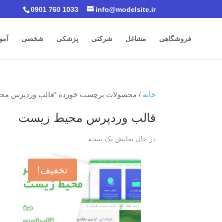
0901 760 1033
info@modelsite.ir
فروشگاهی
مشاغل
شرکتی
پزشکی
شخصی
آمو
خانه
/ محصولات برچسب خورده “قالب وردپرس مح
قالب وردپرس محیط زیست
در حال نمایش یک نتیجه
تخفیف!