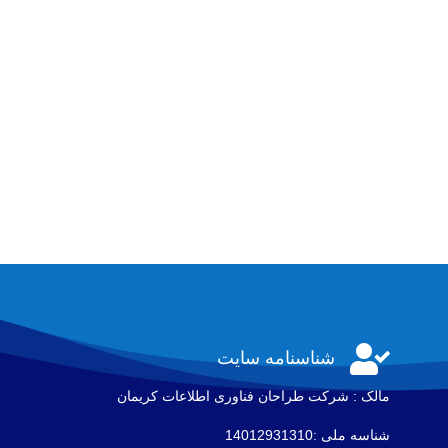

شناسنامه سایت
مالک : شرکت طراحان فناوری اطلاعات كريمان
شناسه ملی :14012931310