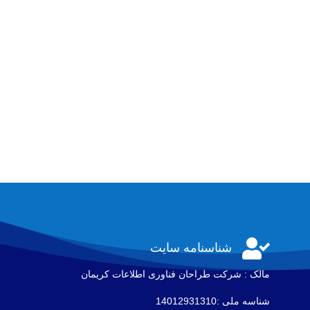

شناسنامه سایت
مالک : شرکت طراحان فناوری اطلاعات كريمان
شناسه ملی :14012931310