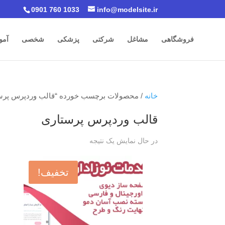
0901 760 1033
info@modelsite.ir
فروشگاهی
مشاغل
شرکتی
پزشکی
شخصی
آمو
خانه
/ محصولات برچسب خورده “قالب وردپرس پرس
قالب وردپرس پرستاری
در حال نمایش یک نتیجه
تخفیف!