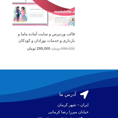
قالب وردپرس و سایت آماده ماما و
بارداری و خدمات نوزادان و کودکان
قیمت
قیمت
899,000
تومان
299,000
تومان
اصلی
فعلی
899,000 تومان
299,000 تومان
بود.
است.

آدرس ما
ایران – شهر کرمان
خیابان میرزا رضا کرمانی