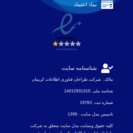

نماد اعتماد

شناسنامه سایت
مالک : شرکت طراحان فناوری اطلاعات كريمان
شناسه ملی :14012931310
شماره ثبت :19783
تاسیس مدل سایت : 1399
کلیه حقوق وبسایت مدل سایت متعلق به شرکت
طراحان فناوری اطلاعات کریمان به شماره ثبت