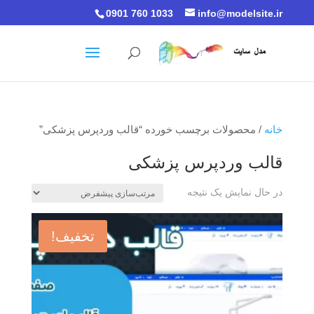
0901 760 1033
info@modelsite.ir
خانه
/ محصولات برچسب خورده “قالب وردپرس پزشکی”
قالب وردپرس پزشکی
در حال نمایش یک نتیجه
تخفیف!