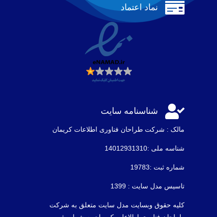

نماد اعتماد

شناسنامه سایت
مالک : شرکت طراحان فناوری اطلاعات كريمان
شناسه ملی :14012931310
شماره ثبت :19783
تاسیس مدل سایت : 1399
کلیه حقوق وبسایت مدل سایت متعلق به شرکت
طراحان فناوری اطلاعات کریمان به شماره ثبت