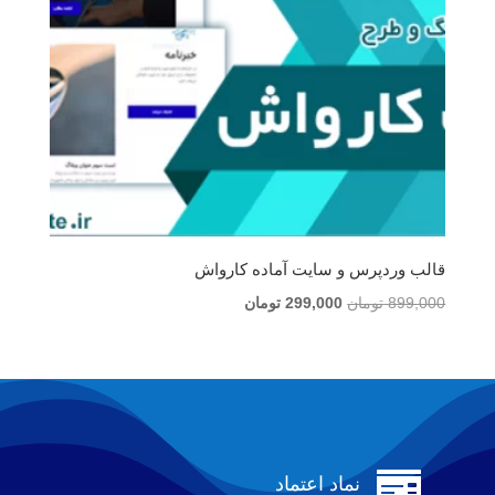
قالب وردپرس و سایت آماده کارواش
قیمت
قیمت
899,000
تومان
299,000
تومان
اصلی
فعلی
899,000 تومان
299,000 تومان
بود.
است.

نماد اعتماد