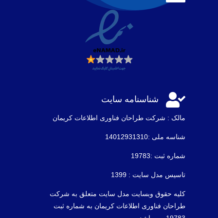

شناسنامه سایت
مالک : شرکت طراحان فناوری اطلاعات كريمان
شناسه ملی :14012931310
شماره ثبت :19783
تاسیس مدل سایت : 1399
کلیه حقوق وبسایت مدل سایت متعلق به شرکت
طراحان فناوری اطلاعات کریمان به شماره ثبت
19783 می باشد .