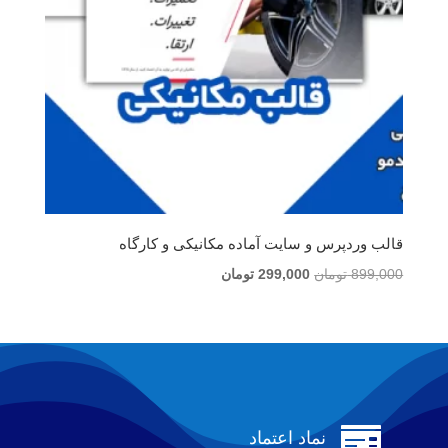
قالب وردپرس و سایت آماده مکانیکی و کارگاه
قیمت
قیمت
899,000
تومان
299,000
تومان
اصلی
فعلی
899,000 تومان
299,000 تومان
بود.
است.

نماد اعتماد