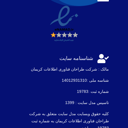

شناسنامه سایت
مالک : شرکت طراحان فناوری اطلاعات كريمان
شناسه ملی :14012931310
شماره ثبت :19783
تاسیس مدل سایت : 1399
کلیه حقوق وبسایت مدل سایت متعلق به شرکت
طراحان فناوری اطلاعات کریمان به شماره ثبت
19783 می باشد .