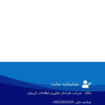

شناسنامه سایت
مالک : شرکت طراحان فناوری اطلاعات كريمان
شناسه ملی :14012931310