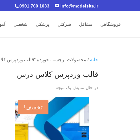
0901 760 1033
info@modelsite.ir
فروشگاهی
مشاغل
شرکتی
پزشکی
شخصی
آمو
خانه
/ محصولات برچسب خورده “قالب وردپرس کل
قالب وردپرس کلاس درس
در حال نمایش یک نتیجه
تخفیف!