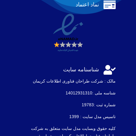

نماد اعتماد

شناسنامه سایت
مالک : شرکت طراحان فناوری اطلاعات كريمان
شناسه ملی :14012931310
شماره ثبت :19783
تاسیس مدل سایت : 1399
کلیه حقوق وبسایت مدل سایت متعلق به شرکت
طراحان فناوری اطلاعات کریمان به شماره ثبت