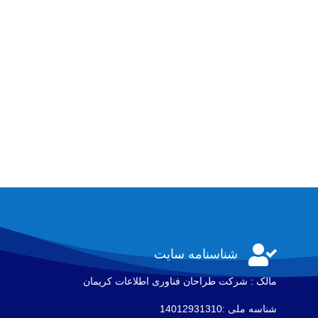

شناسنامه سایت
مالک : شرکت طراحان فناوری اطلاعات كريمان
شناسه ملی :14012931310