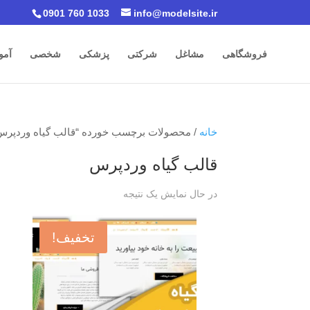
0901 760 1033
info@modelsite.ir
فروشگاهی
مشاغل
شرکتی
پزشکی
شخصی
آمو
خانه
/ محصولات برچسب خورده “قالب گیاه وردپرس
قالب گیاه وردپرس
در حال نمایش یک نتیجه
تخفیف!