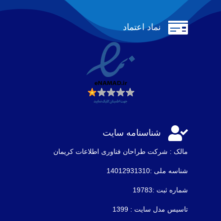

نماد اعتماد

شناسنامه سایت
مالک : شرکت طراحان فناوری اطلاعات كريمان
شناسه ملی :14012931310
شماره ثبت :19783
تاسیس مدل سایت : 1399