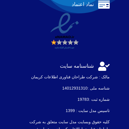

نماد اعتماد

شناسنامه سایت
مالک : شرکت طراحان فناوری اطلاعات كريمان
شناسه ملی :14012931310
شماره ثبت :19783
تاسیس مدل سایت : 1399
کلیه حقوق وبسایت مدل سایت متعلق به شرکت
طراحان فناوری اطلاعات کریمان به شماره ثبت