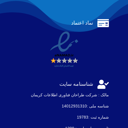

نماد اعتماد

شناسنامه سایت
مالک : شرکت طراحان فناوری اطلاعات كريمان
شناسه ملی :14012931310
شماره ثبت :19783