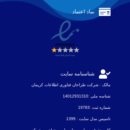

نماد اعتماد

شناسنامه سایت
مالک : شرکت طراحان فناوری اطلاعات كريمان
شناسه ملی :14012931310
شماره ثبت :19783
تاسیس مدل سایت : 1399
کلیه حقوق وبسایت مدل سایت متعلق به شرکت