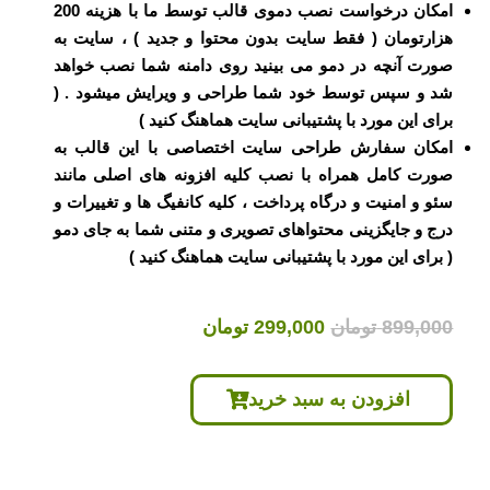
امکان درخواست نصب دموی قالب توسط ما با هزینه 200
هزارتومان ( فقط سایت بدون محتوا و جدید ) ، سایت به
صورت آنچه در دمو می بینید روی دامنه شما نصب خواهد
شد و سپس توسط خود شما طراحی و ویرایش میشود . (
برای این مورد با پشتیبانی سایت هماهنگ کنید )
امکان سفارش طراحی سایت اختصاصی با این قالب به
صورت کامل همراه با نصب کلیه افزونه های اصلی مانند
سئو و امنیت و درگاه پرداخت ، کلیه کانفیگ ها و تغییرات و
درج و جایگزینی محتواهای تصویری و متنی شما به جای دمو
( برای این مورد با پشتیبانی سایت هماهنگ کنید )
قیمت
قیمت
899,000
تومان
299,000
تومان
اصلی
فعلی
899,000 تومان
299,000 تومان
افزودن به سبد خرید
بود.
است.