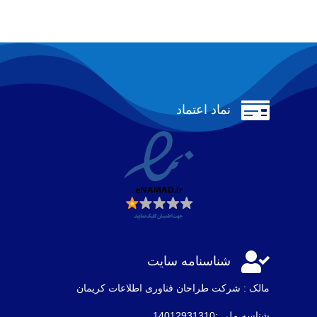

نماد اعتماد

شناسنامه سایت
مالک : شرکت طراحان فناوری اطلاعات كريمان
شناسه ملی :14012931310