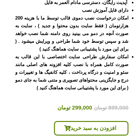
آپدیت رایگان، دسترسی مادام العمر به فایل
دارای فایل آموزش نصب
امکان درخواست نصب دموی قالب توسط ما با هزینه 200
هزارتومان ( فقط سایت بدون محتوا و جدید ) ، سایت به
صورت آنچه در دمو می بینید روی دامنه شما نصب خواهد
شد و سپس توسط خود شما طراحی و ویرایش میشود . (
برای این مورد با پشتیبانی سایت هماهنگ کنید )
امکان سفارش طراحی سایت اختصاصی با این قالب به
صورت کامل همراه با نصب کلیه افزونه های اصلی مانند
سئو و امنیت و درگاه پرداخت ، کلیه کانفیگ ها و تغییرات و
درج و جایگزینی محتواهای تصویری و متنی شما به جای دمو
( برای این مورد با پشتیبانی سایت هماهنگ کنید )
قیمت
قیمت
899,000
تومان
299,000
تومان
اصلی
فعلی
899,000 تومان
299,000 تومان
افزودن به سبد خرید
بود.
است.