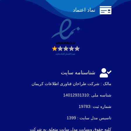

نماد اعتماد

شناسنامه سایت
مالک : شرکت طراحان فناوری اطلاعات كريمان
شناسه ملی :14012931310
شماره ثبت :19783
تاسیس مدل سایت : 1399
کلیه حقوق وبسایت مدل سایت متعلق به شرکت