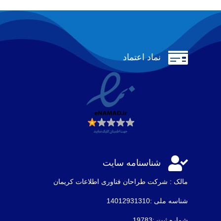

نماد اعتماد

شناسنامه سایت
مالک : شرکت طراحان فناوری اطلاعات كريمان
شناسه ملی :14012931310
شماره ثبت :19783