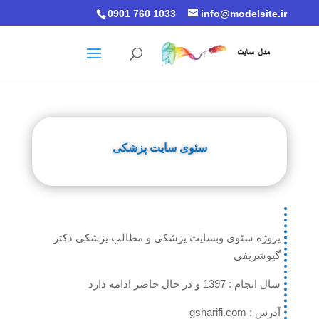
0901 760 1033
info@modelsite.ir
سئوی سایت پزشکی
پروژه سئوی وبسایت پزشکی و مطالب پزشکی دکتر
گیوشریفی
سال انجام : 1397 و در حال حاضر ادامه دارد
آدرس : gsharifi.com