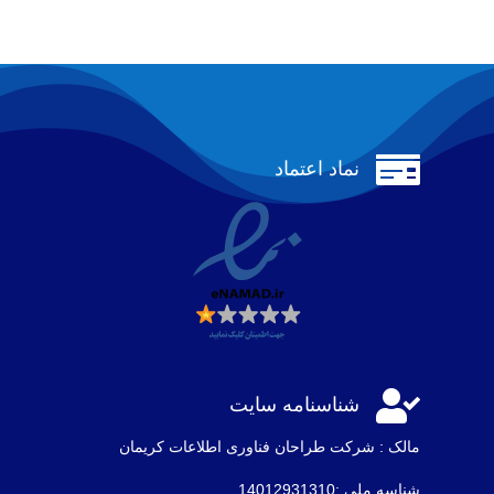

نماد اعتماد

شناسنامه سایت
مالک : شرکت طراحان فناوری اطلاعات كريمان
شناسه ملی :14012931310