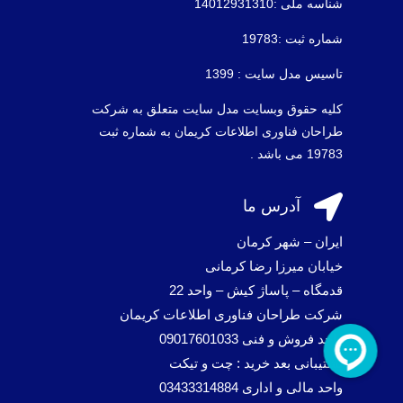
شناسه ملی :14012931310
شماره ثبت :19783
تاسیس مدل سایت : 1399
کلیه حقوق وبسایت مدل سایت متعلق به شرکت
طراحان فناوری اطلاعات کریمان به شماره ثبت
19783 می باشد .

آدرس ما
ایران – شهر کرمان
خیابان میرزا رضا کرمانی
قدمگاه – پاساژ کیش – واحد 22
شرکت طراحان فناوری اطلاعات کریمان
واحد فروش و فنی 09017601033
پشتیبانی بعد خرید : چت و تیکت
واحد مالی و اداری 03433314884