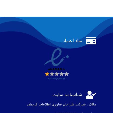

نماد اعتماد

شناسنامه سایت
مالک : شرکت طراحان فناوری اطلاعات كريمان