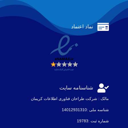

نماد اعتماد

شناسنامه سایت
مالک : شرکت طراحان فناوری اطلاعات كريمان
شناسه ملی :14012931310
شماره ثبت :19783