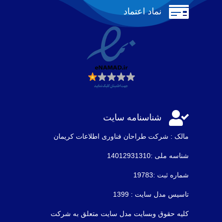

نماد اعتماد

شناسنامه سایت
مالک : شرکت طراحان فناوری اطلاعات كريمان
شناسه ملی :14012931310
شماره ثبت :19783
تاسیس مدل سایت : 1399
کلیه حقوق وبسایت مدل سایت متعلق به شرکت