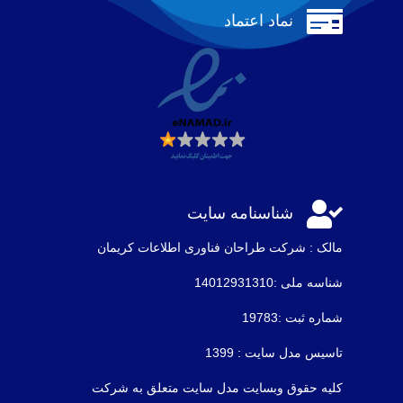

نماد اعتماد

شناسنامه سایت
مالک : شرکت طراحان فناوری اطلاعات كريمان
شناسه ملی :14012931310
شماره ثبت :19783
تاسیس مدل سایت : 1399
کلیه حقوق وبسایت مدل سایت متعلق به شرکت