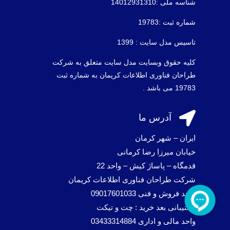
شناسه ملی :14012931310
شماره ثبت :19783
تاسیس مدل سایت : 1399
کلیه حقوق وبسایت مدل سایت متعلق به شرکت
طراحان فناوری اطلاعات کریمان به شماره ثبت
19783 می باشد .

آدرس ما
ایران – شهر کرمان
خیابان میرزا رضا کرمانی
قدمگاه – پاساژ کیش – واحد 22
شرکت طراحان فناوری اطلاعات کریمان
واحد فروش و فنی 09017601033
پشتیبانی بعد خرید : چت و تیکت
واحد مالی و اداری 03433314884