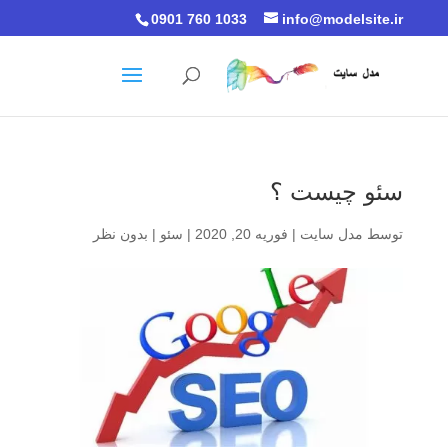
0901 760 1033
info@modelsite.ir
سئو چیست ؟
توسط
مدل سایت
|
فوریه 20, 2020
|
سئو
|
بدون نظر