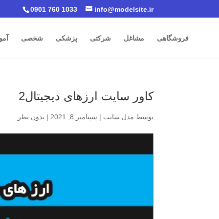
0901 760 1033
info@modelsite.ir
فروشگاهی
مشاغل
شرکتی
پزشکی
شخصی
آمو
کاور سایت ارزهای دیجیتال2
توسط
مدل سایت
|
سپتامبر 8, 2021
|
بدون نظر