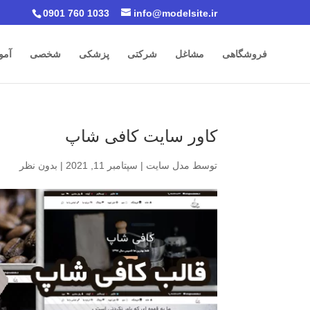
0901 760 1033
info@modelsite.ir
فروشگاهی
مشاغل
شرکتی
پزشکی
شخصی
آمو
کاور سایت کافی شاپ
توسط
مدل سایت
|
سپتامبر 11, 2021
|
بدون نظر