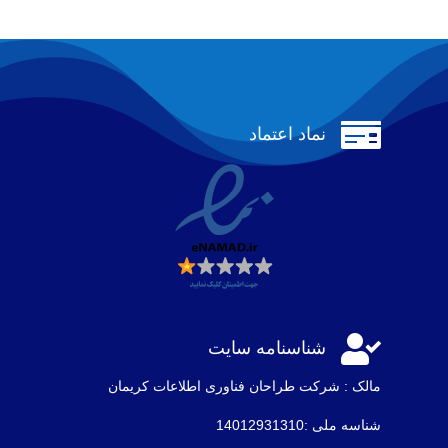

نماد اعتماد

شناسنامه سایت
مالک : شرکت طراحان فناوری اطلاعات كريمان
شناسه ملی :14012931310