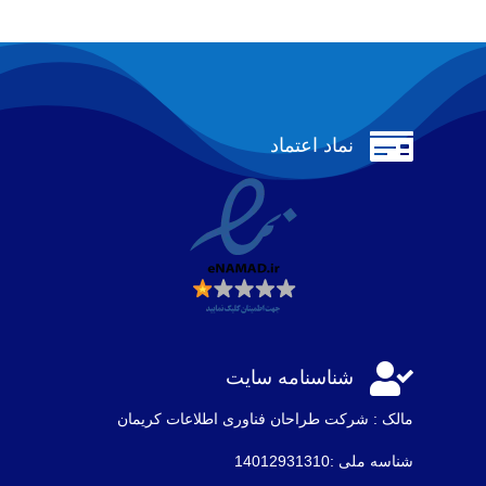

نماد اعتماد

شناسنامه سایت
مالک : شرکت طراحان فناوری اطلاعات كريمان
شناسه ملی :14012931310