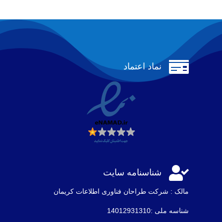

نماد اعتماد

شناسنامه سایت
مالک : شرکت طراحان فناوری اطلاعات كريمان
شناسه ملی :14012931310