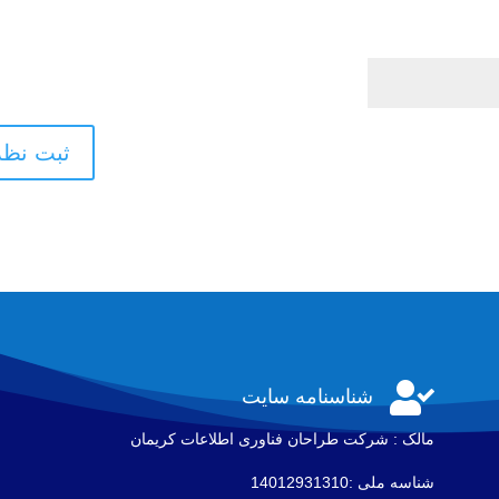

شناسنامه سایت
مالک : شرکت طراحان فناوری اطلاعات كريمان
شناسه ملی :14012931310