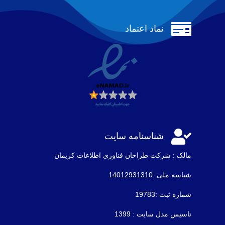

نماد اعتماد

شناسنامه سایت
مالک : شرکت طراحان فناوری اطلاعات كريمان
شناسه ملی :14012931310
شماره ثبت :19783
تاسیس مدل سایت : 1399