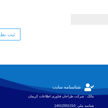

شناسنامه سایت
مالک : شرکت طراحان فناوری اطلاعات كريمان
شناسه ملی :14012931310