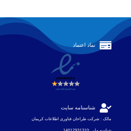

نماد اعتماد

شناسنامه سایت
مالک : شرکت طراحان فناوری اطلاعات كريمان
شناسه ملی :14012931310