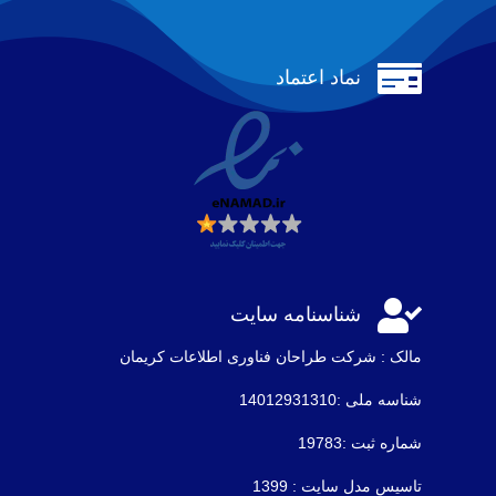

نماد اعتماد

شناسنامه سایت
مالک : شرکت طراحان فناوری اطلاعات كريمان
شناسه ملی :14012931310
شماره ثبت :19783
تاسیس مدل سایت : 1399