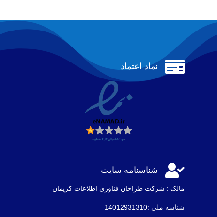

نماد اعتماد

شناسنامه سایت
مالک : شرکت طراحان فناوری اطلاعات كريمان
شناسه ملی :14012931310