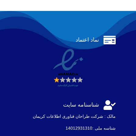

نماد اعتماد

شناسنامه سایت
مالک : شرکت طراحان فناوری اطلاعات كريمان
شناسه ملی :14012931310