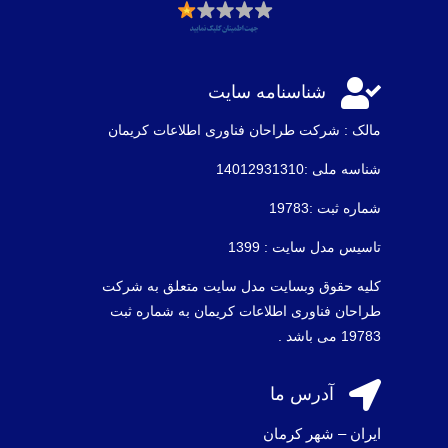

شناسنامه سایت
مالک : شرکت طراحان فناوری اطلاعات كريمان
شناسه ملی :14012931310
شماره ثبت :19783
تاسیس مدل سایت : 1399
کلیه حقوق وبسایت مدل سایت متعلق به شرکت
طراحان فناوری اطلاعات کریمان به شماره ثبت
19783 می باشد .

آدرس ما
ایران – شهر کرمان