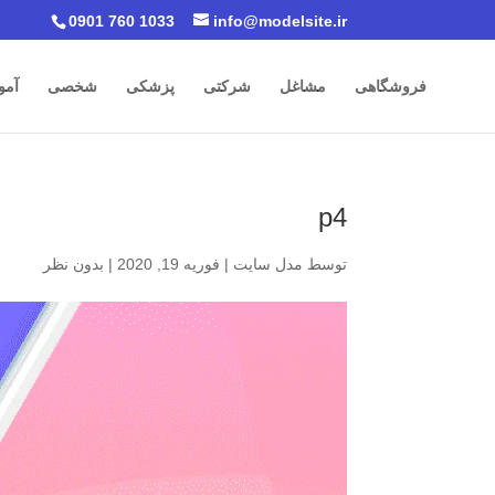
0901 760 1033
info@modelsite.ir
فروشگاهی
مشاغل
شرکتی
پزشکی
شخصی
آمو
p4
توسط
مدل سایت
|
فوریه 19, 2020
|
بدون نظر