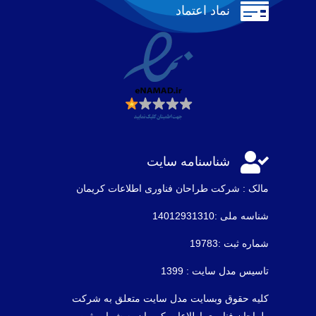

نماد اعتماد

شناسنامه سایت
مالک : شرکت طراحان فناوری اطلاعات كريمان
شناسه ملی :14012931310
شماره ثبت :19783
تاسیس مدل سایت : 1399
کلیه حقوق وبسایت مدل سایت متعلق به شرکت
طراحان فناوری اطلاعات کریمان به شماره ثبت