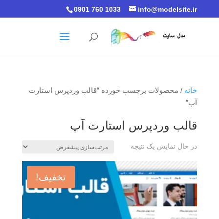
0901 760 1033
info@modelsite.ir
خانه
/ محصولات برچسب خورده “قالب وردپرس استارت
آپ”
قالب وردپرس استارت آپ
در حال نمایش یک نتیجه
تخفیف!