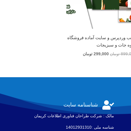
ب وردپرس و سایت آماده فروشگاه
ه جات و سبزیجات
قیمت
قیمت
899,
تومان
299,000
تومان
اصلی
فعلی
899,000 تومان
299,000 تومان
بود.
است.

شناسنامه سایت
مالک : شرکت طراحان فناوری اطلاعات كريمان
شناسه ملی :14012931310