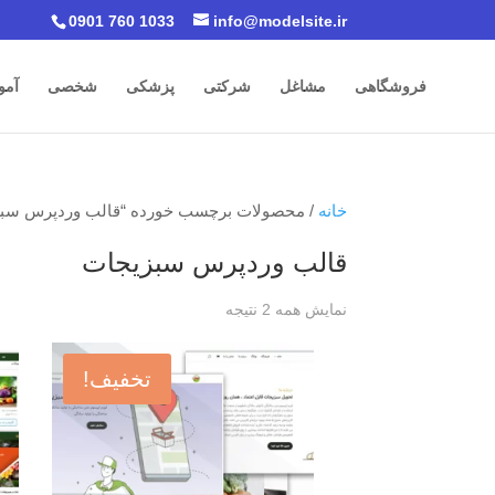
0901 760 1033
info@modelsite.ir
فروشگاهی
مشاغل
شرکتی
پزشکی
شخصی
آمو
خانه
/ محصولات برچسب خورده “قالب وردپرس سبز
قالب وردپرس سبزیجات
نمایش همه 2 نتیجه
تخفیف!