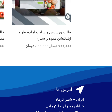
قالب وردپرس و سایت آماده طرح
قال
اپلیکیشن میوه و سبزی
میو
قیمت
قیمت
899,000
تومان
299,000
تومان
000
اصلی
فعلی
899,000 تومان
299,000 تومان
بود.
است.

آدرس ما
ایران – شهر کرمان
خیابان میرزا رضا کرمانی