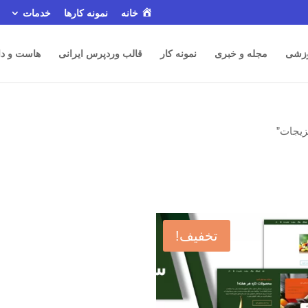
خانه
نمونه کارها
خدمات
زشی
مجله و خبری
نمونه کار
قالب وردپرس ایرانی
هاست و دا
یجات”
تخفیف!