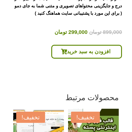
درج و جایگزینی محتواهای تصویری و متنی شما به جای دمو
( برای این مورد با پشتیبانی سایت هماهنگ کنید )
قیمت
قیمت
899,000
تومان
299,000
تومان
اصلی
فعلی
899,000 تومان
299,000 تومان
افزودن به سبد خرید
بود.
است.
محصولات مرتبط
تخفیف!
تخفیف!