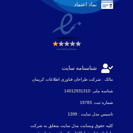

نماد اعتماد

شناسنامه سایت
مالک : شرکت طراحان فناوری اطلاعات كريمان
شناسه ملی :14012931310
شماره ثبت :19783
تاسیس مدل سایت : 1399
کلیه حقوق وبسایت مدل سایت متعلق به شرکت
طراحان فناوری اطلاعات کریمان به شماره ثبت