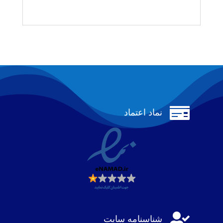

نماد اعتماد

شناسنامه سایت