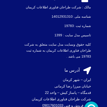
مالک : شرکت طراحان فناوری اطلاعات كريمان
شناسه ملی :14012931310
شماره ثبت :19783
تاسیس مدل سایت : 1399
کلیه حقوق وبسایت مدل سایت متعلق به شرکت
طراحان فناوری اطلاعات کریمان به شماره ثبت
19783 می باشد .

آدرس ما
ایران – شهر کرمان
خیابان میرزا رضا کرمانی
قدمگاه – پاساژ کیش – واحد 22
شرکت طراحان فناوری اطلاعات کریمان
واحد فروش و فنی 09017601033