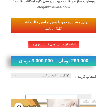
وبسایت سازنده قالب جهت بررسی کلیه امکانات قالب :
elegantthemes.com
برای مشاهده دمو یا پیش نمایش قالب اینجا را
کلیک نمایید
اثبات اورجینال بودن قالب دیوی ما
محدوده
299,000
تومان
–
3,000,000
تومان
قیمت:
انتخاب گزینه :
00
تا
قالب
افزودن به سبد خرید
3,000,000 توما
وردپرس