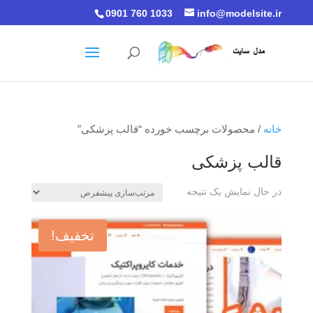
0901 760 1033
info@modelsite.ir
خانه
/ محصولات برچسب خورده “قالب پزشکی”
قالب پزشکی
در حال نمایش یک نتیجه
تخفیف!