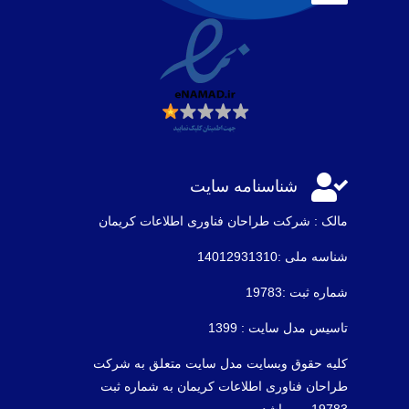

شناسنامه سایت
مالک : شرکت طراحان فناوری اطلاعات كريمان
شناسه ملی :14012931310
شماره ثبت :19783
تاسیس مدل سایت : 1399
کلیه حقوق وبسایت مدل سایت متعلق به شرکت
طراحان فناوری اطلاعات کریمان به شماره ثبت
19783 می باشد .