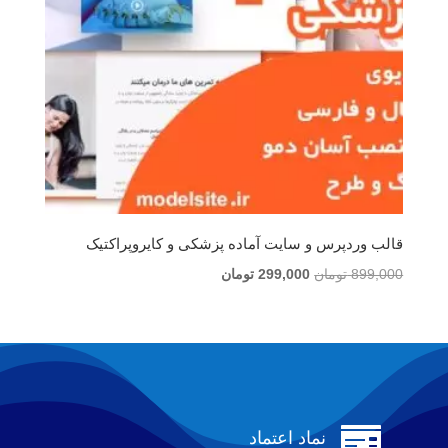
قالب وردپرس و سایت آماده پزشکی و کایروپراکتیک
قیمت
قیمت
899,000
تومان
299,000
تومان
اصلی
فعلی
899,000 تومان
299,000 تومان
بود.
است.

نماد اعتماد